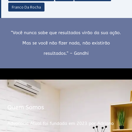
Franco Da Rocha
“Você nunca sabe que resultados virão da sua ação.
Mas se você não fizer nada, não existirão
resultados.” – Gandhi
Quem Somos
Advocacia Atual foi fundada em 2023 por Adriano