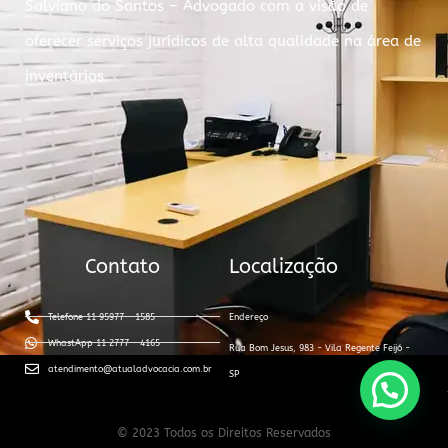
Salviano do Santos – Advogado com a visão de
oferecer serviços jurídicos de alta qualidade na área de
inventários.
Contato
Localização
Telefone 11 95977 - 1585
Endereço
WhastApp 11 2777 - 4165
Rua Bom Jesus, 983 - Vila Regente Feijó -
atendimento@atualadvocacia.com.br
SP
© 2023 Todos os Direitos Reservados