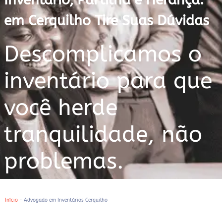
em Cerquilho Tire Suas Dúvidas
Descomplicamos o
inventário para que
você herde
tranquilidade, não
problemas.
Início
-
Advogado em Inventários Cerquilho