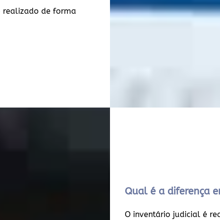
 realizado de forma
Qual é a diferença en
O inventário judicial é r