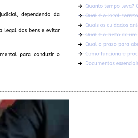
Quanto tempo leva? O 
judicial, dependendo da
Qual é o local correto
Quais os cuidados ant
ia legal dos bens e evitar
Qual é o custo de um 
Qual o prazo para abri
Como funciona o proce
mental para conduzir o
Documentos essenciais