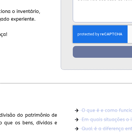
iona o inventário,
gado experiente.
nça!
O que é e como funcio
divisão do patrimônio de
Em quais situações o i
o que os bens, dívidas e
Qual é a diferença entr