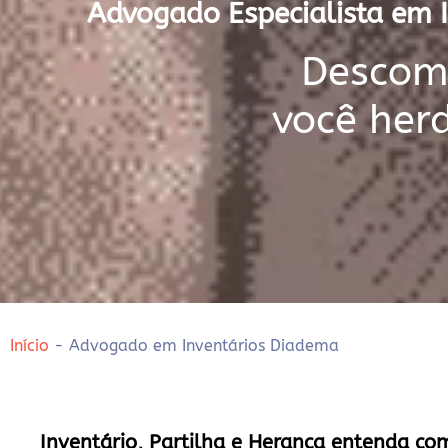
Advogado Especialista em I
Descomp
você her
Início
-
Advogado em Inventários Diadema
Inventário, Partilha e Herança entenda co