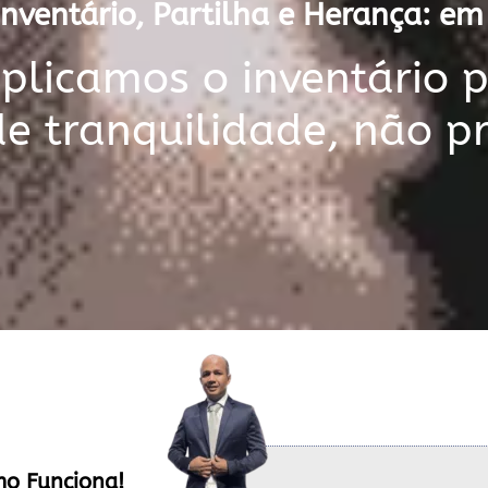
nventário, Partilha e Herança: e
licamos o inventário 
de tranquilidade, não p
mo Funciona!