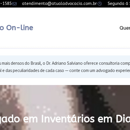
7-1585
atendimento@atualadvocacia.com.br
Segunda á S
o On-line
Que
ais densos do Brasil, o Dr. Adriano Salviano oferece consultoria comple
l e das peculiaridades de cada caso — conte com um advogado experient
ado em Inventários em D