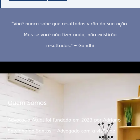
“Você nunca sabe que resultados virão da sua ação.
Mas se você não fizer nada, não existirão
resultados.” – Gandhi
Quem Somos
Advocacia Atual foi fundada em 2023 por Adriano
Salviano do Santos – Advogado com a visão de