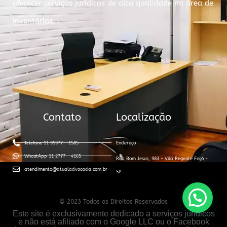
oferecer serviços jurídicos de alta qualidade na área de
inventários.
Contato
Localização
Telefone 11 95977 - 1585
Endereço
WhastApp 11 2777 - 4165
Rua Bom Jesus, 983 - Vila Regente Feijó -
atendimento@atualadvocacia.com.br
SP
© 2023 Todos os Direitos Reservados
Este site é exclusivamente dedicado a serviços jurídicos
e não está afiliado com o Google LLC ou o Facebook