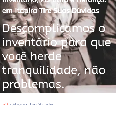
em Itapira Tire Suas Dúvidas
Descomplicamos o
inventário para que
você herde
tranquilidade, não
problemas.
Início
-
Advogado em Inventários Itapira