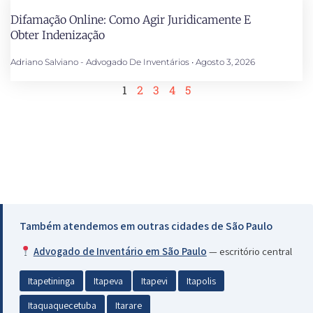
Difamação Online: Como Agir Juridicamente E
Obter Indenização
Adriano Salviano - Advogado De Inventários
Agosto 3, 2026
1
2
3
4
5
Também atendemos em outras cidades de São Paulo
Advogado de Inventário em São Paulo
— escritório central
Itapetininga
Itapeva
Itapevi
Itapolis
Itaquaquecetuba
Itarare