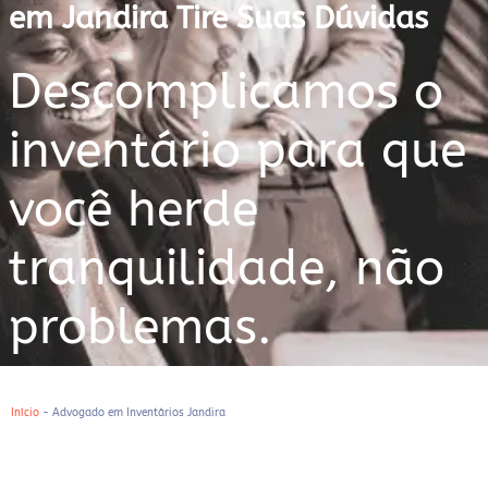
em Jandira Tire Suas Dúvidas
Descomplicamos o
inventário para que
você herde
tranquilidade, não
problemas.
Início
-
Advogado em Inventários Jandira