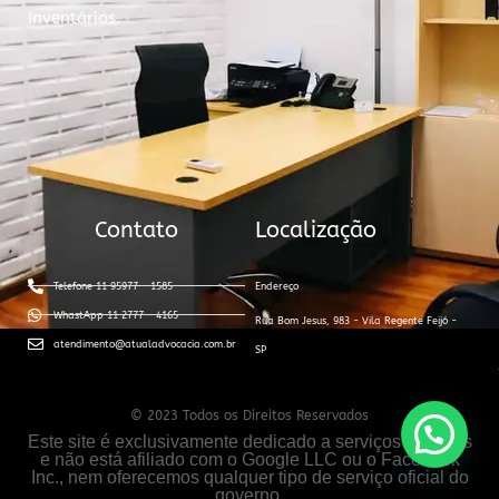
inventários.
Contato
Localização
Telefone 11 95977 - 1585
Endereço
WhastApp 11 2777 - 4165
Rua Bom Jesus, 983 - Vila Regente Feijó -
atendimento@atualadvocacia.com.br
SP
© 2023 Todos os Direitos Reservados
Este site é exclusivamente dedicado a serviços jurídicos
e não está afiliado com o Google LLC ou o Facebook
Inc., nem oferecemos qualquer tipo de serviço oficial do
governo.