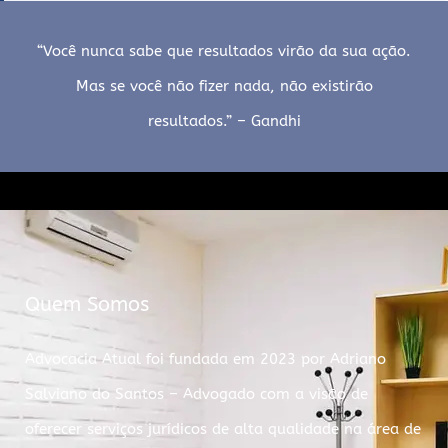
“Você nunca sabe que resultados virão da sua ação.
Mas se você não fizer nada, não existirão
resultados.” – Gandhi
Quem Somos
Advocacia Atual foi fundada em 2023 por Adriano
Salviano do Santos – Advogado com a visão de
oferecer serviços jurídicos de alta qualidade na área de