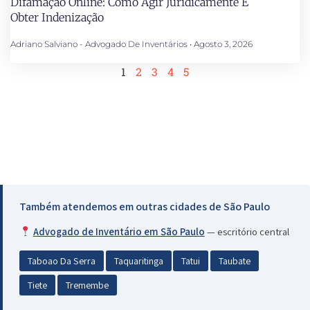
Difamação Online: Como Agir Juridicamente E
Obter Indenização
Adriano Salviano - Advogado De Inventários
Agosto 3, 2026
1
2
3
4
5
Também atendemos em outras cidades de São Paulo
Advogado de Inventário em São Paulo
— escritório central
Taboao Da Serra
Taquaritinga
Tatui
Taubate
Tiete
Tremembe