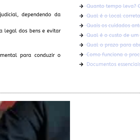
Quanto tempo leva? O 
judicial, dependendo da
Qual é o local correto
Quais os cuidados ant
ia legal dos bens e evitar
Qual é o custo de um 
Qual o prazo para abri
Como funciona o proce
mental para conduzir o
Documentos essenciais