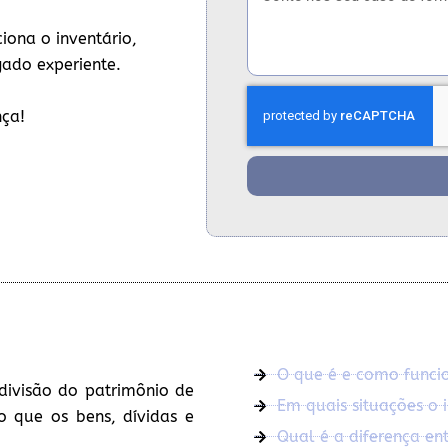
iona o inventário,
gado experiente.
nça!
O que é e como funcio
divisão do patrimônio de
Em quais situações o i
o que os bens, dívidas e
Qual é a diferença entr