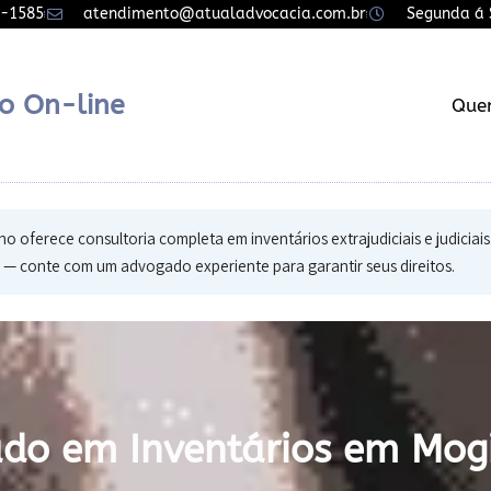
7-1585
atendimento@atualadvocacia.com.br
Segunda á S
o On-line
Que
ano oferece consultoria completa em inventários extrajudiciais e judici
o — conte com um advogado experiente para garantir seus direitos.
do em Inventários em Mog