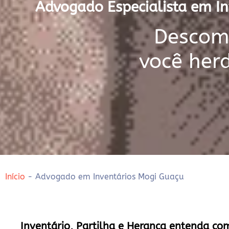
Advogado Especialista em In
Descomp
você her
Início
-
Advogado em Inventários Mogi Guaçu
Inventário, Partilha e Herança entenda co