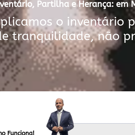
ventário, Partilha e Herança: em 
licamos o inventário 
de tranquilidade, não p
mo Funciona!