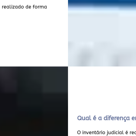
 realizado de forma
Qual é a diferença en
O inventário judicial é r