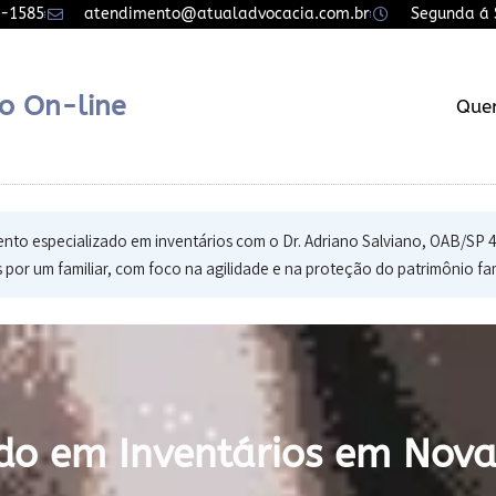
7-1585
atendimento@atualadvocacia.com.br
Segunda á S
o On-line
Que
nto especializado em inventários com o Dr. Adriano Salviano, OAB/SP 486
por um familiar, com foco na agilidade e na proteção do patrimônio fami
o em Inventários em Nov