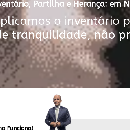
entário, Partilha e Herança: em 
licamos o inventário 
de tranquilidade, não p
mo Funciona!