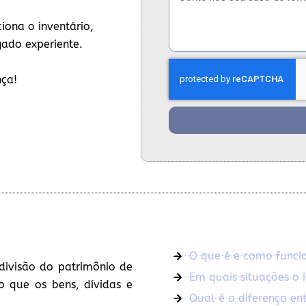
iona o inventário,
gado experiente.
nça!
O que é e como funcio
divisão do patrimônio de
Em quais situações o i
o que os bens, dívidas e
Qual é a diferença entr