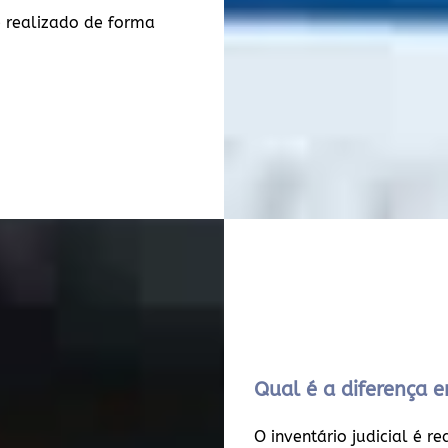
 realizado de forma
Qual é a diferença en
O inventário judicial é r