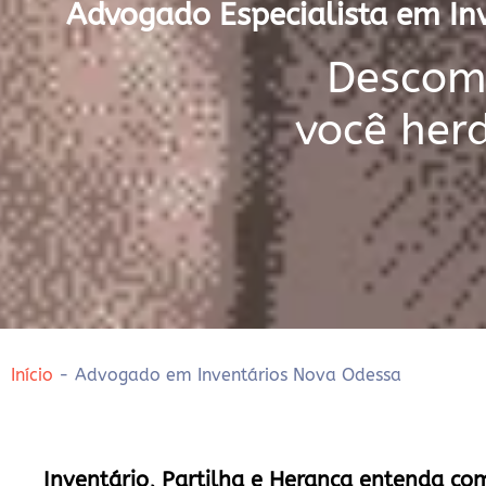
Advogado Especialista em Inv
Descomp
você her
Início
-
Advogado em Inventários Nova Odessa
Inventário, Partilha e Herança entenda co