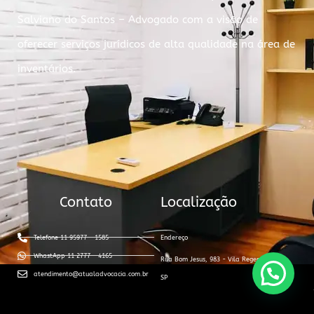
Salviano do Santos – Advogado com a visão de
oferecer serviços jurídicos de alta qualidade na área de
inventários.
Contato
Localização
Telefone 11 95977 - 1585
Endereço
WhastApp 11 2777 - 4165
Rua Bom Jesus, 983 - Vila Regente Feijó -
atendimento@atualadvocacia.com.br
SP