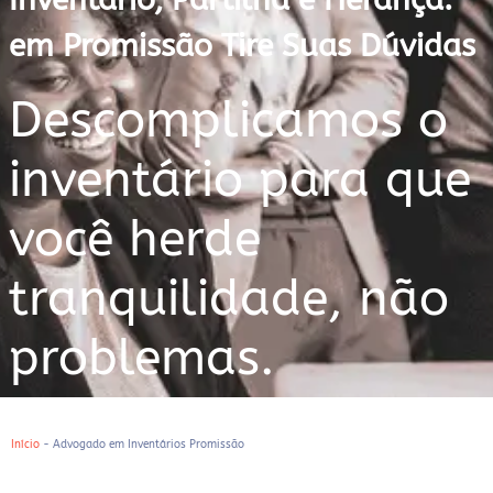
em Promissão Tire Suas Dúvidas
Descomplicamos o
inventário para que
você herde
tranquilidade, não
problemas.
Início
-
Advogado em Inventários Promissão