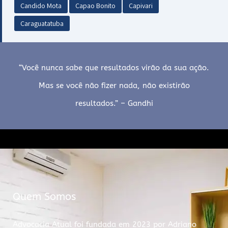
Candido Mota
Capao Bonito
Capivari
Caraguatatuba
“Você nunca sabe que resultados virão da sua ação.
Mas se você não fizer nada, não existirão
resultados.” – Gandhi
Quem Somos
Advocacia Atual foi fundada em 2023 por Adriano