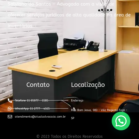
Salviano do Santos – Advogado com a visão de
oferecer serviços jurídicos de alta qualidade na área de
inventários.
Contato
Localização
Telefone 11 95977 - 1585
Endereço
WhastApp 11 2777 - 4165
Rua Bom Jesus, 983 - Vila Regente Feijó -
atendimento@atualadvocacia.com.br
SP
© 2023 Todos os Direitos Reservados