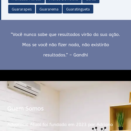
Guararapes
Guararema
Guaratingueta
“Você nunca sabe que resultados virão da sua ação.
Mas se você não fizer nada, não existirão
resultados.” – Gandhi
Quem Somos
Advocacia Atual foi fundada em 2023 por Adriano