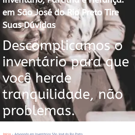
em São José do Rio Preto Tire
Suas Dúvidas
Descomplicamos o
inventário para que
você herde
tranquilidade, não
problemas.
Início
-
Advogado em Inventários São José do Rio Preto