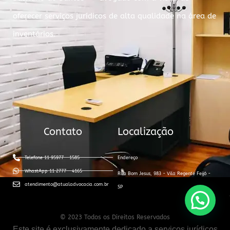
oferecer serviços jurídicos de alta qualidade na área de
inventários.
Contato
Localização
Telefone 11 95977 - 1585
Endereço
WhastApp 11 2777 - 4165
Rua Bom Jesus, 983 - Vila Regente Feijó -
atendimento@atualadvocacia.com.br
SP
© 2023 Todos os Direitos Reservados
Este site é exclusivamente dedicado a serviços jurídicos