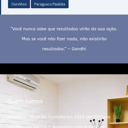
Ourinhos
Paraguacu Paulista
“Você nunca sabe que resultados virão da sua ação.
Mas se você não fizer nada, não existirão
resultados.” – Gandhi
Quem Somos
Advocacia Atual foi fundada em 2023 por Adriano
Salviano do Santos – Advogado com a visão de