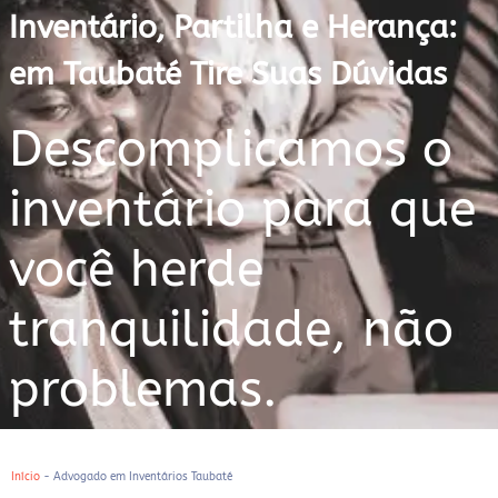
Inventário, Partilha e Herança:
em Taubaté Tire Suas Dúvidas
Descomplicamos o
inventário para que
você herde
tranquilidade, não
problemas.
Início
-
Advogado em Inventários Taubaté