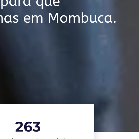
 para que
emas em Mombuca.
o
263