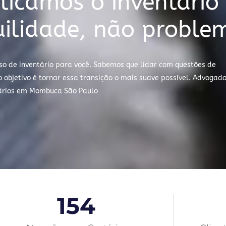
icamos o inventário
quilidade, não probl
so de inventário para você. Sabemos que lidar com questões de
objetivo é tornar essa transição o mais suave possível. Advogad
tários em Mombuca São Paulo
154