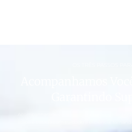
OS TRÊS PASSOS PAR
Acompanhamos Você
Garantindo Sup
Acompanhamos você em cada passo, garantindo 
etapa é tratada com cuidado e eficiência, tornand