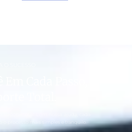
A O SUCESSO
 Em Cada Passo,
orte Total.
suporte total. Com nossa ajuda, cada
o o processo mais simples e tranquilo.