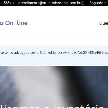
7-1585
atendimento@atualadvocacia.com.br
Segunda á S
o On-line
Que
tem o advogado certo. O Dr. Adriano Salviano (OAB/SP 486.546) é especi