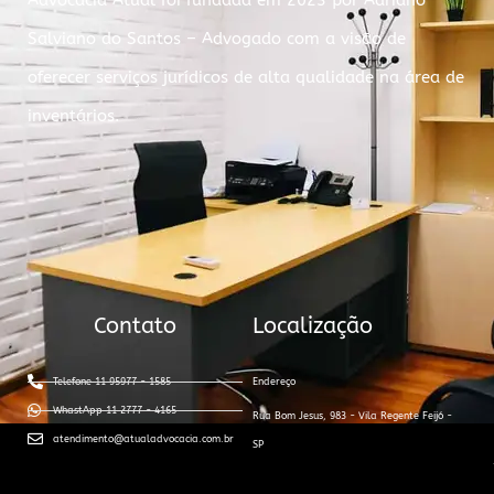
Advocacia Atual foi fundada em 2023 por Adriano
Salviano do Santos – Advogado com a visão de
oferecer serviços jurídicos de alta qualidade na área de
inventários.
Contato
Localização
Telefone 11 95977 - 1585
Endereço
WhastApp 11 2777 - 4165
Rua Bom Jesus, 983 - Vila Regente Feijó -
atendimento@atualadvocacia.com.br
SP