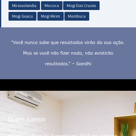
Mirassolandia
Mococa
Mogi Das Cruzes
Mogi Guacu
Mogi Mirim
Mombuca
“Você nunca sabe que resultados virão da sua ação.
Mas se você não fizer nada, não existirão
resultados.” – Gandhi
Quem Somos