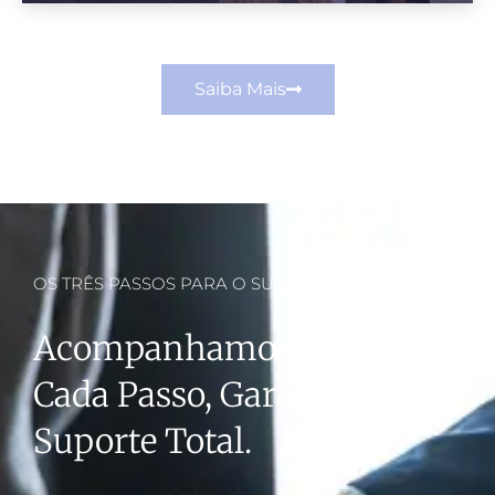
Saiba Mais
OS TRÊS PASSOS PARA O SUCESSO
Acompanhamos Você Em
Cada Passo, Garantindo
Suporte Total.