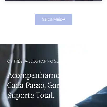
Saiba Mais
OS TRÊS PASSOS PARA O SUCESSO
Acompanhamos Você Em
Cada Passo, Garantindo
Suporte Total.