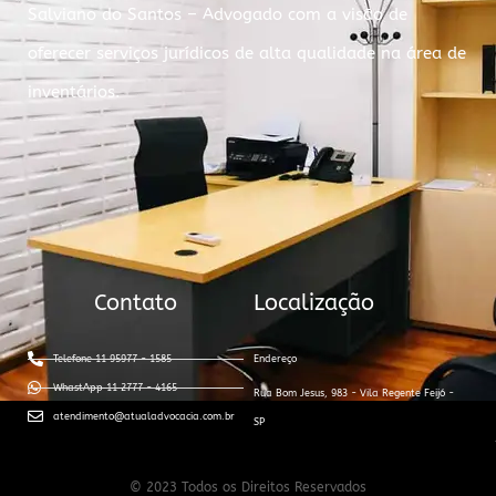
Salviano do Santos – Advogado com a visão de
oferecer serviços jurídicos de alta qualidade na área de
inventários.
Contato
Localização
Telefone 11 95977 - 1585
Endereço
WhastApp 11 2777 - 4165
Rua Bom Jesus, 983 - Vila Regente Feijó -
atendimento@atualadvocacia.com.br
SP
© 2023 Todos os Direitos Reservados