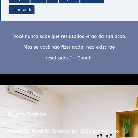
Jaborandi
“Você nunca sabe que resultados virão da sua ação.
Mas se você não fizer nada, não existirão
resultados.” – Gandhi
Quem Somos
Advocacia Atual foi fundada em 2023 por Adriano