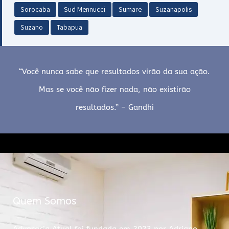
Sorocaba
Sud Mennucci
Sumare
Suzanapolis
Suzano
Tabapua
“Você nunca sabe que resultados virão da sua ação.
Mas se você não fizer nada, não existirão
resultados.” – Gandhi
Quem Somos