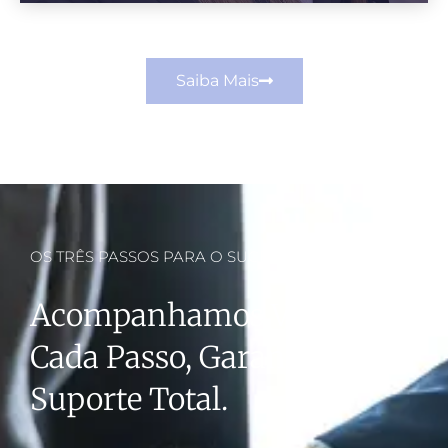
Saiba Mais
OS TRÊS PASSOS PARA O SUCESSO
Acompanhamos Você Em
Cada Passo, Garantindo
Suporte Total.