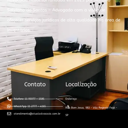
Advocacia Atual foi fundada em 2023 por Adriano
Salviano do Santos – Advogado com a visão de
oferecer serviços jurídicos de alta qualidade na área de
inventários.
Contato
Localização
Telefone 11 95977 - 1585
Endereço
WhastApp 11 2777 - 4165
Rua Bom Jesus, 983 - Vila Regente Feijó -
atendimento@atualadvocacia.com.br
SP