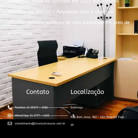
Advocacia Atual foi fundada em 2023 por Adriano
Salviano do Santos – Advogado com a visão de
oferecer serviços jurídicos de alta qualidade na área de
inventários.
Contato
Localização
Telefone 11 95977 - 1585
Endereço
WhastApp 11 2777 - 4165
Rua Bom Jesus, 983 - Vila Regente Feijó -
atendimento@atualadvocacia.com.br
SP