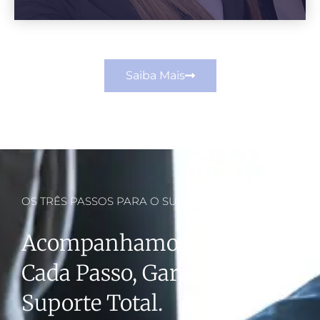
Saiba Mais
OS TRÊS PASSOS PARA O SUCESSO
Acompanhamos Você Em
Cada Passo, Garantindo
Suporte Total.