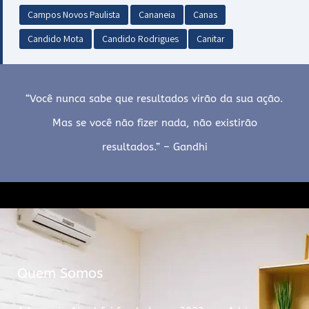
Campos Novos Paulista
Cananeia
Canas
Candido Mota
Candido Rodrigues
Canitar
“Você nunca sabe que resultados virão da sua ação.
Mas se você não fizer nada, não existirão
resultados.” – Gandhi
Quem Somos