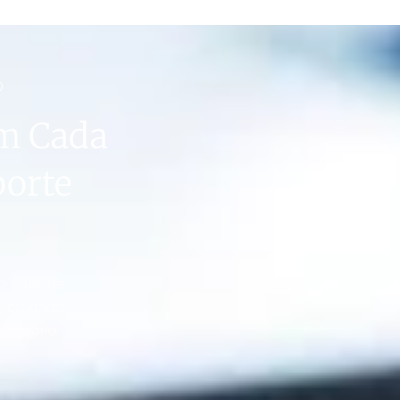
O
m Cada
porte
o suporte
m cuidado
ranquilo.