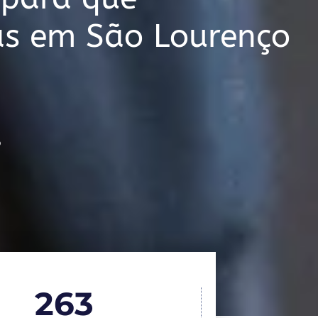
as em São Lourenço
o
263