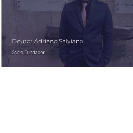
Doutor Adriano Salviano
Sócio Fundador