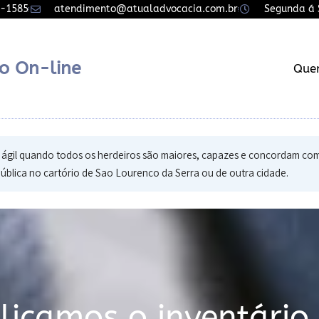
7-1585
atendimento@atualadvocacia.com.br
Segunda á S
o On-line
Que
s ágil quando todos os herdeiros são maiores, capazes e concordam com 
ública no cartório de Sao Lourenco da Serra ou de outra cidade.
icamos o inventário