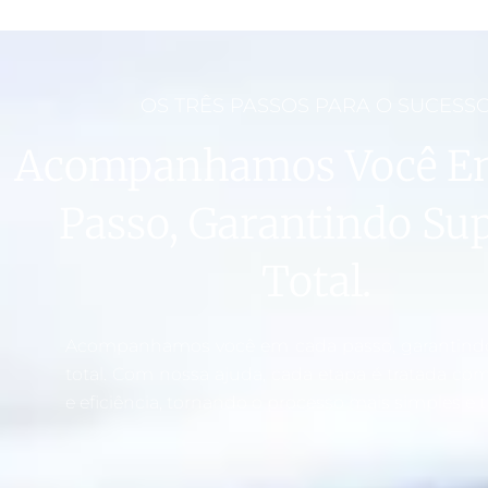
OS TRÊS PASSOS PARA O SUCESS
Acompanhamos Você E
Passo, Garantindo Su
Total.
Acompanhamos você em cada passo, garantind
total. Com nossa ajuda, cada etapa é tratada co
e eficiência, tornando o processo mais simples e t