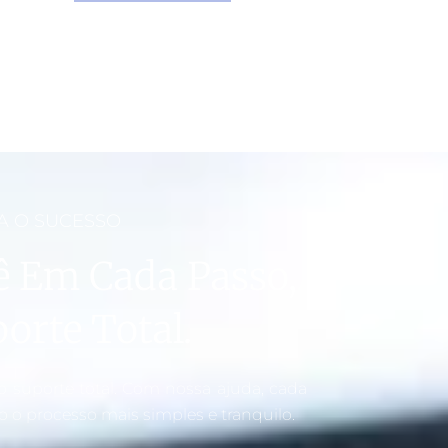
A O SUCESSO
 Em Cada Passo,
orte Total.
suporte total. Com nossa ajuda, cada
o o processo mais simples e tranquilo.