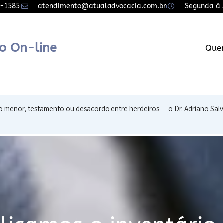
7-1585
atendimento@atualadvocacia.com.br
Segunda á S
o On-line
Que
iro menor, testamento ou desacordo entre herdeiros — o Dr. Adriano Sal