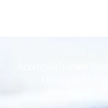
OS TRÊS PASSOS PAR
Acompanhamos Você
Garantindo Sup
Acompanhamos você em cada passo, garantindo 
etapa é tratada com cuidado e eficiência, tornand