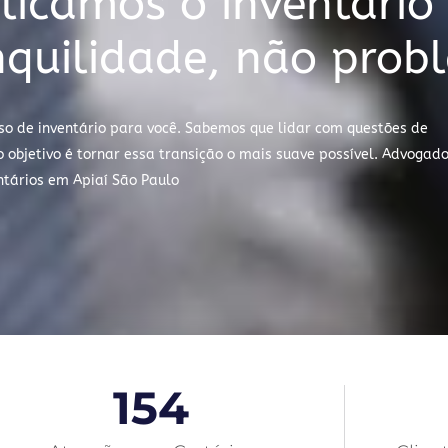
icamos o inventário
nquilidade, não prob
so de inventário para você. Sabemos que lidar com questões de
objetivo é tornar essa transição o mais suave possível. Advogad
ntários em Apiaí São Paulo
154