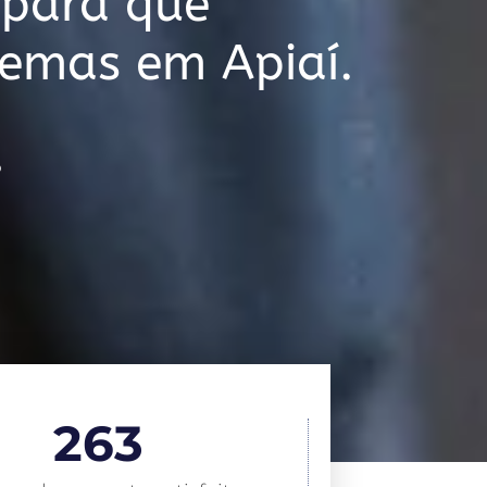
 para que
lemas em Apiaí.
o
263