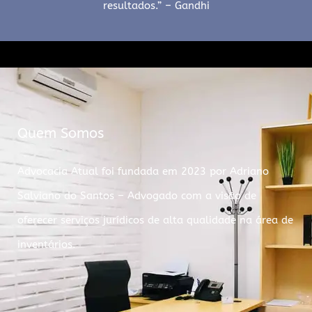
resultados.” – Gandhi
Quem Somos
Advocacia Atual foi fundada em 2023 por Adriano
Salviano do Santos – Advogado com a visão de
oferecer serviços jurídicos de alta qualidade na área de
inventários.