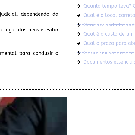
Quanto tempo leva? O 
judicial, dependendo da
Qual é o local correto
Quais os cuidados ant
ia legal dos bens e evitar
Qual é o custo de um 
Qual o prazo para abri
Como funciona o proce
mental para conduzir o
Documentos essenciais