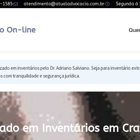
7-1585
atendimento@atualadvocacia.com.br
Segunda á S
o On-line
Que
zado em inventários pelo Dr. Adriano Salviano. Seja para inventário extra
s com tranquilidade e segurança jurídica.
ado em Inventários em Cra