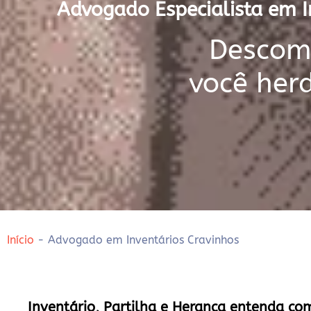
Advogado Especialista em I
Descomp
você her
Início
-
Advogado em Inventários Cravinhos
Inventário, Partilha e Herança entenda co