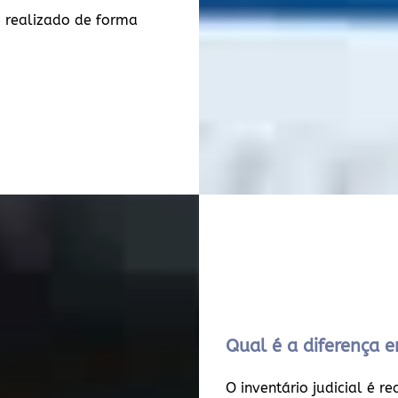
 realizado de forma
Qual é a diferença en
O inventário judicial é r