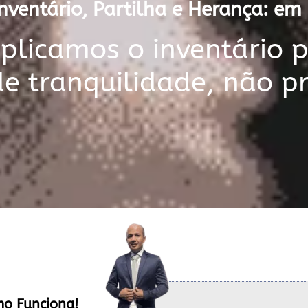
nventário, Partilha e Herança: em 
licamos o inventário 
de tranquilidade, não p
mo Funciona!