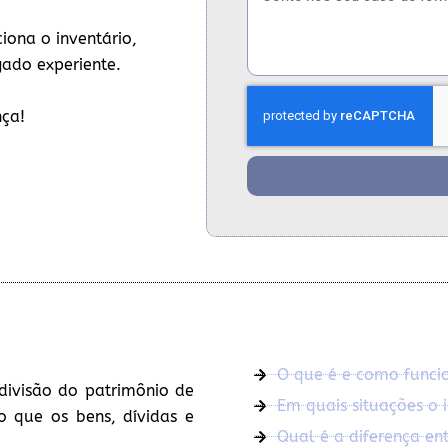
iona o inventário,
gado experiente.
nça!
O que é e como funcio
divisão do patrimônio de
Em quais situações o i
o que os bens, dívidas e
Qual é a diferença entr