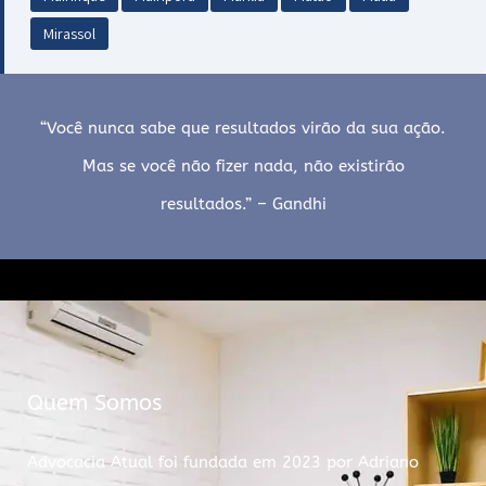
Mirassol
“Você nunca sabe que resultados virão da sua ação.
Mas se você não fizer nada, não existirão
resultados.” – Gandhi
Quem Somos
Advocacia Atual foi fundada em 2023 por Adriano