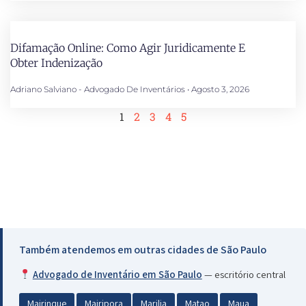
Difamação Online: Como Agir Juridicamente E
Obter Indenização
Adriano Salviano - Advogado De Inventários
Agosto 3, 2026
1
2
3
4
5
Também atendemos em outras cidades de São Paulo
Advogado de Inventário em São Paulo
— escritório central
Mairinque
Mairipora
Marilia
Matao
Maua