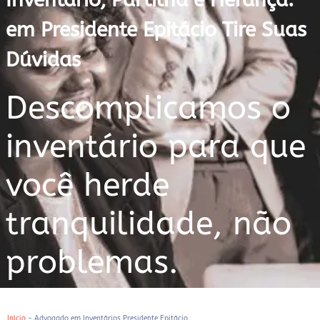
em Presidente Epitácio Tire Suas
Dúvidas
Descomplicamos o
inventário para que
você herde
tranquilidade, não
problemas.
Início
-
Advogado em Inventários Presidente Epitácio