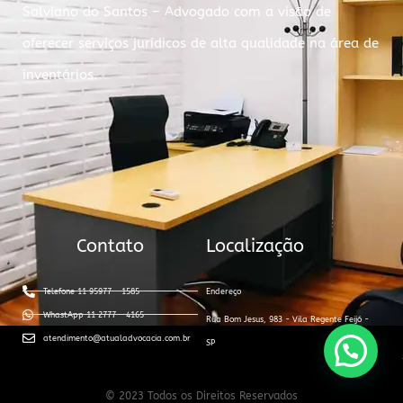
Salviano do Santos – Advogado com a visão de
oferecer serviços jurídicos de alta qualidade na área de
inventários.
Contato
Localização
Telefone 11 95977 - 1585
Endereço
WhastApp 11 2777 - 4165
Rua Bom Jesus, 983 - Vila Regente Feijó -
atendimento@atualadvocacia.com.br
SP
© 2023 Todos os Direitos Reservados