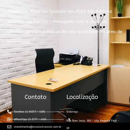
Advocacia Atual foi fundada em 2023 por Adriano
Salviano do Santos – Advogado com a visão de
oferecer serviços jurídicos de alta qualidade na área de
inventários.
Contato
Localização
Telefone 11 95977 - 1585
Endereço
WhastApp 11 2777 - 4165
Rua Bom Jesus, 983 - Vila Regente Feijó -
atendimento@atualadvocacia.com.br
SP