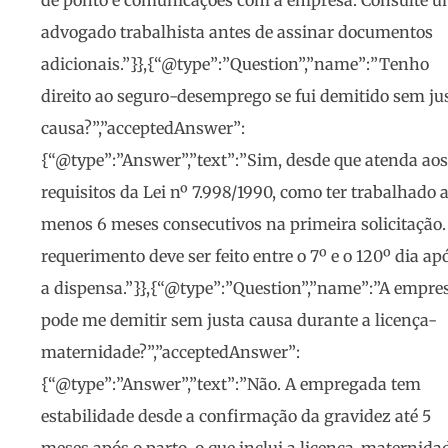
de ponto e comunicações com a empresa. Consulte 
advogado trabalhista antes de assinar documentos
adicionais.”}},{“@type”:”Question”,”name”:”Tenho
direito ao seguro-desemprego se fui demitido sem ju
causa?”,”acceptedAnswer”:
{“@type”:”Answer”,”text”:”Sim, desde que atenda aos
requisitos da Lei nº 7.998/1990, como ter trabalhado 
menos 6 meses consecutivos na primeira solicitação.
requerimento deve ser feito entre o 7º e o 120º dia ap
a dispensa.”}},{“@type”:”Question”,”name”:”A empre
pode me demitir sem justa causa durante a licença-
maternidade?”,”acceptedAnswer”:
{“@type”:”Answer”,”text”:”Não. A empregada tem
estabilidade desde a confirmação da gravidez até 5