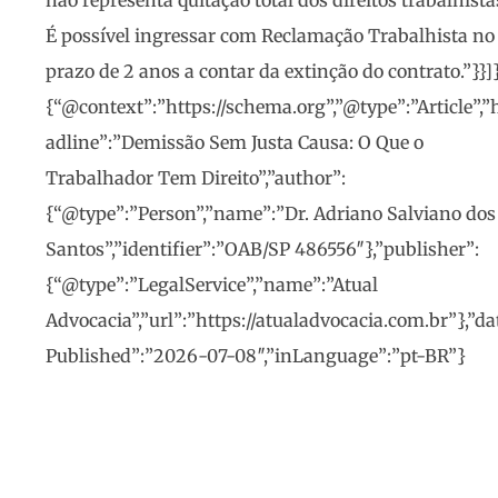
não representa quitação total dos direitos trabalhista
É possível ingressar com Reclamação Trabalhista no
prazo de 2 anos a contar da extinção do contrato.”}}]
{“@context”:”https://schema.org”,”@type”:”Article”,”
adline”:”Demissão Sem Justa Causa: O Que o
Trabalhador Tem Direito”,”author”:
{“@type”:”Person”,”name”:”Dr. Adriano Salviano dos
Santos”,”identifier”:”OAB/SP 486556″},”publisher”:
{“@type”:”LegalService”,”name”:”Atual
Advocacia”,”url”:”https://atualadvocacia.com.br”},”da
Published”:”2026-07-08″,”inLanguage”:”pt-BR”}