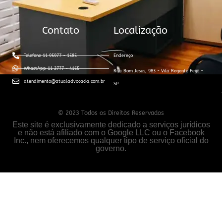
Contato
Localização
Telefone 11 95977 - 1585
Endereço
WhastApp 11 2777 - 4165
Rua Bom Jesus, 983 - Vila Regente Feijó -
atendimento@atualadvocacia.com.br
SP
© 2023 Todos os Direitos Reservados
Este site é exclusivamente dedicado a serviços jurídicos
e não está afiliado com o Google LLC ou o Facebook
Inc., nem oferecemos qualquer tipo de serviço oficial do
governo.