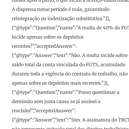
meses após o parto, o que inclui a licença-maternida
A dispensa nesse período é nula, garantindo
reintegração ou indenização substitutiva.”}},
{“@type”:”Question”,”name”:”A multa de 40% do FG
incide apenas sobre os depósitos
recentes?”,”acceptedAnswer”:
{“@type”:”Answer”,”text”:”Não. A multa incide sobre
saldo total da conta vinculada do FGTS, acumulado
durante toda a vigência do contrato de trabalho, não
apenas sobre os depósitos mais recentes.”}},
{“@type”:”Question”,”name”:”Posso questionar a
demissão sem justa causa se já assinei a
rescisão?”,”acceptedAnswer”:
{“@type”:”Answer”,”text”:”Sim. A assinatura do TRC