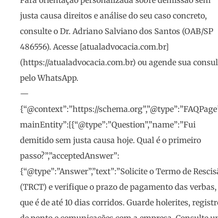
Para orientação personalizada sobre demissão sem
justa causa direitos e análise do seu caso concreto,
consulte o Dr. Adriano Salviano dos Santos (OAB/SP
486556). Acesse [atualadvocacia.com.br]
(https://atualadvocacia.com.br) ou agende sua consul
pelo WhatsApp.
—
{“@context”:”https://schema.org”,”@type”:”FAQPage”
mainEntity”:[{“@type”:”Question”,”name”:”Fui
demitido sem justa causa hoje. Qual é o primeiro
passo?”,”acceptedAnswer”:
{“@type”:”Answer”,”text”:”Solicite o Termo de Rescis
(TRCT) e verifique o prazo de pagamento das verbas,
que é de até 10 dias corridos. Guarde holerites, regist