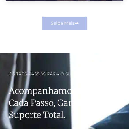
Saiba Mais
OS TRÊS PASSOS PARA O SUCESSO
Acompanhamos Você Em
Cada Passo, Garantindo
Suporte Total.