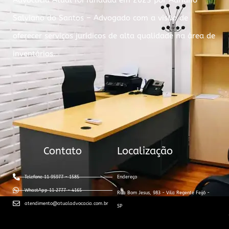
Advocacia Atual foi fundada em 2023 por Adriano
Salviano do Santos – Advogado com a visão de
oferecer serviços jurídicos de alta qualidade na área de
inventários.
Contato
Localização
Telefone 11 95977 - 1585
Endereço
WhastApp 11 2777 - 4165
Rua Bom Jesus, 983 - Vila Regente Feijó -
atendimento@atualadvocacia.com.br
SP