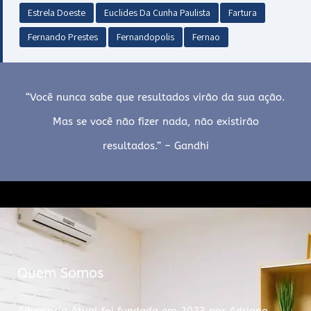
Estrela Doeste
Euclides Da Cunha Paulista
Fartura
Fernando Prestes
Fernandopolis
Fernao
“Você nunca sabe que resultados virão da sua ação.
Mas se você não fizer nada, não existirão
resultados.” – Gandhi
Quem Somos