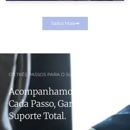
Saiba Mais
OS TRÊS PASSOS PARA O SUCESSO
Acompanhamos Você Em
Cada Passo, Garantindo
Suporte Total.