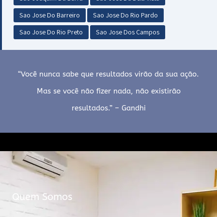
Sao Jose Do Barreiro
Sao Jose Do Rio Pardo
Sao Jose Do Rio Preto
Sao Jose Dos Campos
“Você nunca sabe que resultados virão da sua ação.
Mas se você não fizer nada, não existirão
resultados.” – Gandhi
Quem Somos