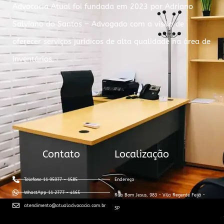
Advocacia Atual foi fundada em 2023 por Adriano
Salviano do Santos – Advogado com a visão de
oferecer serviços jurídicos de alta qualidade na área de
inventários.
Contato
Localização
Telefone 11 95977 - 1585
Endereço
WhastApp 11 2777 - 4165
Rua Bom Jesus, 983 - Vila Regente Feijó -
atendimento@atualadvocacia.com.br
SP