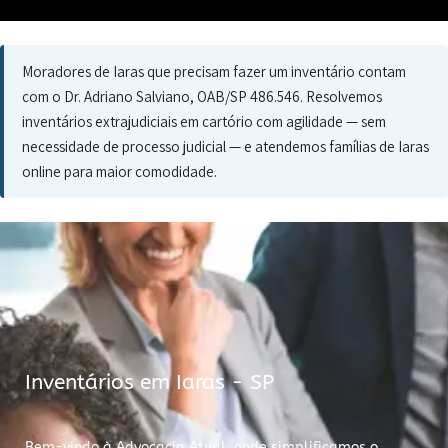
Moradores de Iaras que precisam fazer um inventário contam
com o Dr. Adriano Salviano, OAB/SP 486.546. Resolvemos
inventários extrajudiciais em cartório com agilidade — sem
necessidade de processo judicial — e atendemos famílias de Iaras
online para maior comodidade.
Inventários em Iaras - SP
Bem-vindo à Advocacia Atual, onde simplificamos o