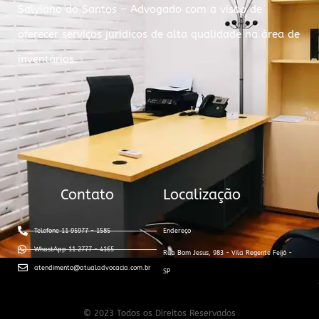
Salviano do Santos – Advogado com a visão de
oferecer serviços jurídicos de alta qualidade na área de
inventários.
Contato
Localização
Telefone 11 95977 - 1585
Endereço
WhastApp 11 2777 - 4165
Rua Bom Jesus, 983 - Vila Regente Feijó -
atendimento@atualadvocacia.com.br
SP
© 2023 Todos os Direitos Reservados