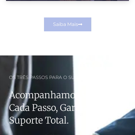
Saiba Mais
OS TRÊS PASSOS PARA O SUCESSO
Acompanhamos Você Em
Cada Passo, Garantindo
Suporte Total.