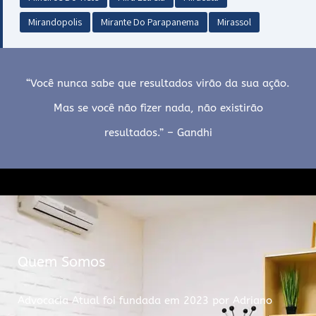
Mirandopolis
Mirante Do Parapanema
Mirassol
“Você nunca sabe que resultados virão da sua ação.
Mas se você não fizer nada, não existirão
resultados.” – Gandhi
Quem Somos
Advocacia Atual foi fundada em 2023 por Adriano