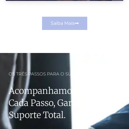
Saiba Mais
OS TRÊS PASSOS PARA O SUCESSO
Acompanhamos Você Em
Cada Passo, Garantindo
Suporte Total.