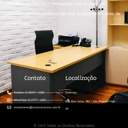
Salviano do Santos – Advogado com a visão de
oferecer serviços jurídicos de alta qualidade na área de
inventários.
Contato
Localização
Telefone 11 95977 - 1585
Endereço
WhastApp 11 2777 - 4165
Rua Bom Jesus, 983 - Vila Regente Feijó -
atendimento@atualadvocacia.com.br
SP
© 2023 Todos os Direitos Reservados