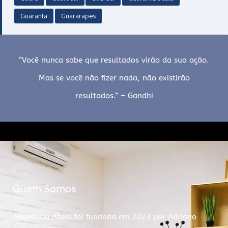
Guaranta
Guararapes
“Você nunca sabe que resultados virão da sua ação.
Mas se você não fizer nada, não existirão
resultados.” – Gandhi
Quem Somos
Advocacia Atual foi fundada em 2023 por Adriano