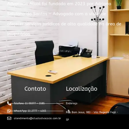
Advocacia Atual foi fundada em 2023 por Adriano
Salviano do Santos – Advogado com a visão de
oferecer serviços jurídicos de alta qualidade na área de
inventários.
Contato
Localização
Telefone 11 95977 - 1585
Endereço
WhastApp 11 2777 - 4165
Rua Bom Jesus, 983 - Vila Regente Feijó -
atendimento@atualadvocacia.com.br
SP