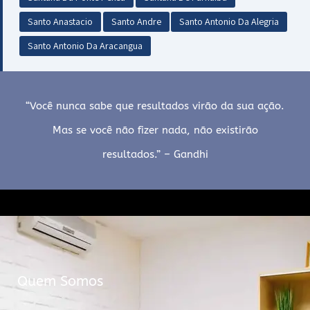
Santo Anastacio
Santo Andre
Santo Antonio Da Alegria
Santo Antonio Da Aracangua
“Você nunca sabe que resultados virão da sua ação.
Mas se você não fizer nada, não existirão
resultados.” – Gandhi
Quem Somos