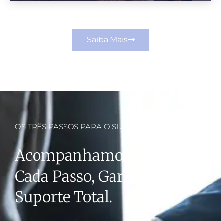
Saiba Mais
OS TRÊS PASSOS PARA O SUCESSO
Acompanhamos Você Em
Cada Passo, Garantindo
Suporte Total.