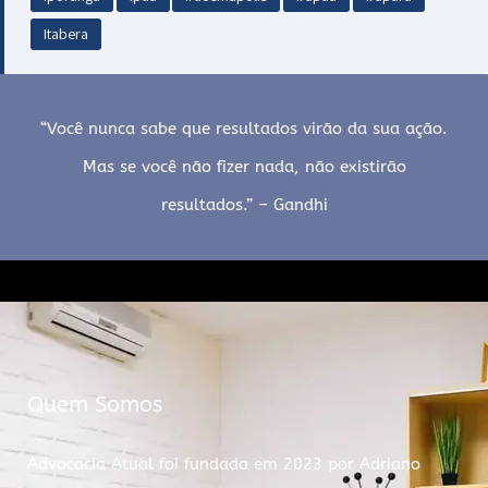
Itabera
“Você nunca sabe que resultados virão da sua ação.
Mas se você não fizer nada, não existirão
resultados.” – Gandhi
Quem Somos
Advocacia Atual foi fundada em 2023 por Adriano