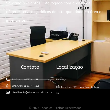
Salviano do Santos – Advogado com a visão de
oferecer serviços jurídicos de alta qualidade na área de
inventários.
Contato
Localização
Telefone 11 95977 - 1585
Endereço
WhastApp 11 2777 - 4165
Rua Bom Jesus, 983 - Vila Regente Feijó -
atendimento@atualadvocacia.com.br
SP
© 2023 Todos os Direitos Reservados