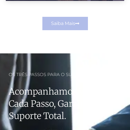
Saiba Mais
OS TRÊS PASSOS PARA O SUCESSO
Acompanhamos Você Em
Cada Passo, Garantindo
Suporte Total.