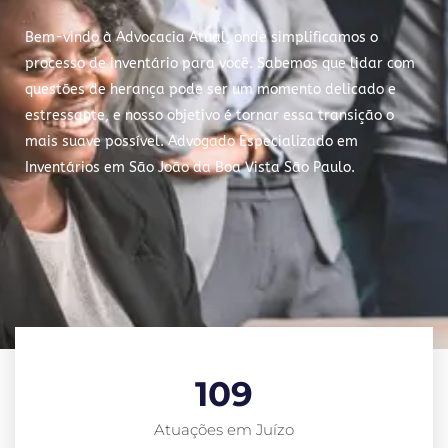
Bem-vindo à Advocacia Atual, onde simplificamos o
processo de inventário para você. Sabemos que lidar com
questões de herança pode ser um momento delicado e
estressante, e nosso objetivo é tornar essa transição o
mais suave possível. Advogado Especializado em
Inventários em São João da Boa Vista São Paulo.
109
Atuações em Juízo