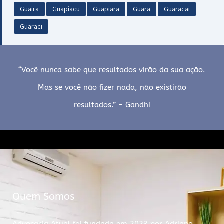
Guaira
Guapiacu
Guapiara
Guara
Guaracai
Guaraci
“Você nunca sabe que resultados virão da sua ação.
Mas se você não fizer nada, não existirão
resultados.” – Gandhi
Quem Somos