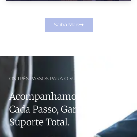
Saiba Mais
OS TRÊS PASSOS PARA O SUCESSO
Acompanhamos Você Em
Cada Passo, Garantindo
Suporte Total.