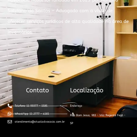
Advocacia Atual foi fundada em 2023 por Adriano
Salviano do Santos – Advogado com a visão de
oferecer serviços jurídicos de alta qualidade na área de
inventários.
Contato
Localização
Telefone 11 95977 - 1585
Endereço
WhastApp 11 2777 - 4165
Rua Bom Jesus, 983 - Vila Regente Feijó -
atendimento@atualadvocacia.com.br
SP