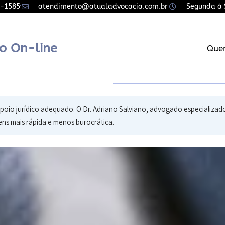
7-1585
atendimento@atualadvocacia.com.br
Segunda á S
o On-line
Que
poio jurídico adequado. O Dr. Adriano Salviano, advogado especializado
ens mais rápida e menos burocrática.