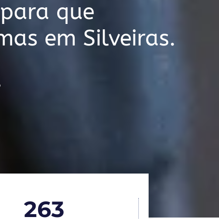
 para que
mas em Silveiras.
o
263