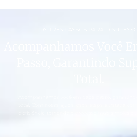
OS TRÊS PASSOS PARA O SUCESS
Acompanhamos Você E
Passo, Garantindo Su
Total.
Acompanhamos você em cada passo, garantind
total. Com nossa ajuda, cada etapa é tratada co
e eficiência, tornando o processo mais simples e t