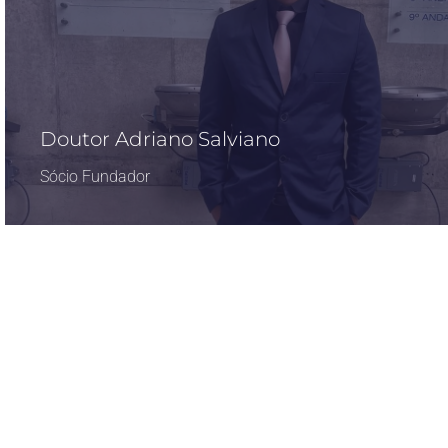
Doutor Adriano Salviano
Sócio Fundador