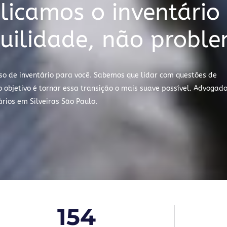
icamos o inventário
uilidade, não proble
so de inventário para você. Sabemos que lidar com questões de
objetivo é tornar essa transição o mais suave possível. Advogad
rios em Silveiras São Paulo.
154