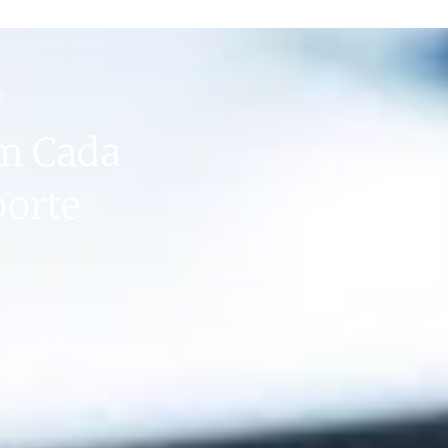
O
m Cada
porte
o suporte
m cuidado
ranquilo.