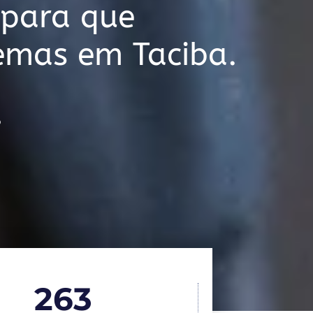
 para que
lemas em Taciba.
o
263