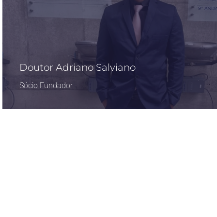
Doutor Adriano Salviano
Sócio Fundador