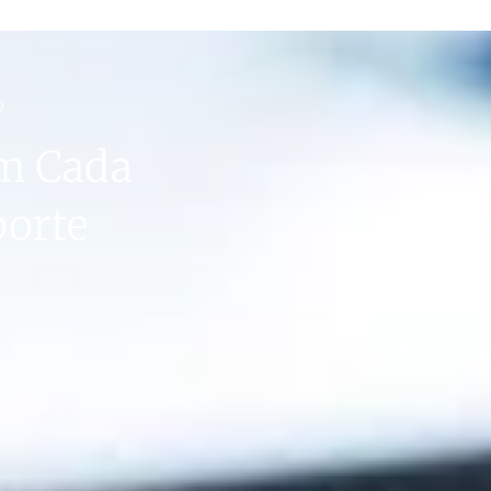
O
m Cada
porte
o suporte
m cuidado
ranquilo.