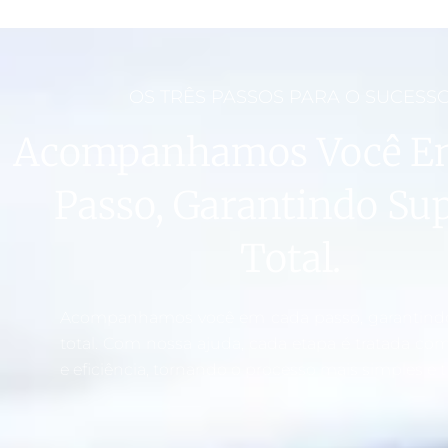
OS TRÊS PASSOS PARA O SUCESS
Acompanhamos Você E
Passo, Garantindo Su
Total.
Acompanhamos você em cada passo, garantind
total. Com nossa ajuda, cada etapa é tratada co
e eficiência, tornando o processo mais simples e t