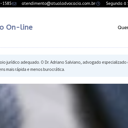
7-1585
atendimento@atualadvocacia.com.br
Segunda á S
o On-line
Que
io jurídico adequado. O Dr. Adriano Salviano, advogado especializado 
ens mais rápida e menos burocrática.