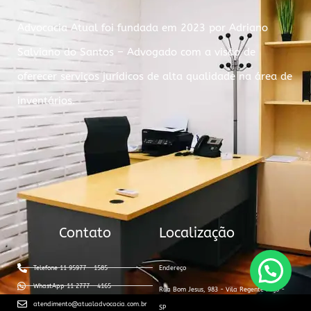
Advocacia Atual foi fundada em 2023 por Adriano
Salviano do Santos – Advogado com a visão de
oferecer serviços jurídicos de alta qualidade na área de
inventários.
Contato
Localização
Telefone 11 95977 - 1585
Endereço
WhastApp 11 2777 - 4165
Rua Bom Jesus, 983 - Vila Regente Feijó -
atendimento@atualadvocacia.com.br
SP