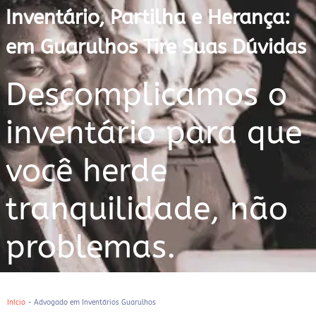
Inventário, Partilha e Herança:
em Guarulhos Tire Suas Dúvidas
Descomplicamos o
inventário para que
você herde
tranquilidade, não
problemas.
Início
-
Advogado em Inventários Guarulhos