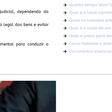
Quanto tempo leva? O 
judicial, dependendo da
Qual é o local correto
Quais os cuidados ant
ia legal dos bens e evitar
Qual é o custo de um 
Qual o prazo para abri
Como funciona o proce
mental para conduzir o
Documentos essenciais