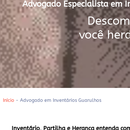
Advogado Especialista em In
Descomp
você her
Início
-
Advogado em Inventários Guarulhos
Inventário, Partilha e Herança entenda co