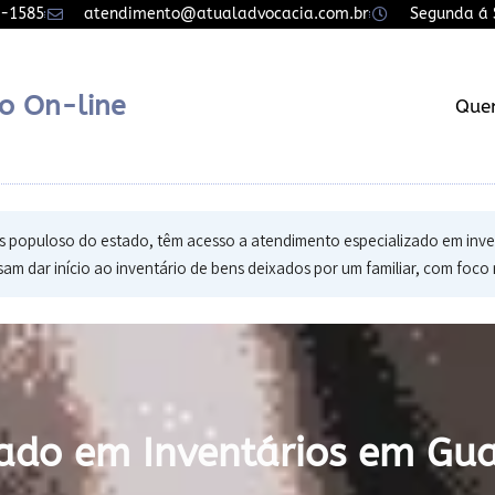
7-1585
atendimento@atualadvocacia.com.br
Segunda á S
o On-line
Que
populoso do estado, têm acesso a atendimento especializado em invent
am dar início ao inventário de bens deixados por um familiar, com foco 
ado em Inventários em Gua