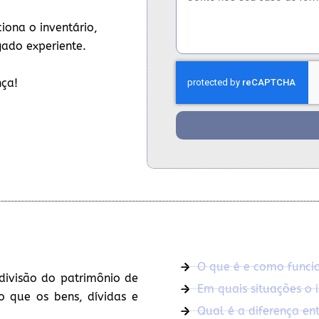
iona o inventário,
gado experiente.
nça!
O que é e como funcio
divisão do patrimônio de
Em quais situações o i
o que os bens, dívidas e
Qual é a diferença entr