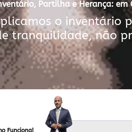
ventário, Partilha e Herança: em
licamos o inventário 
de tranquilidade, não p
mo Funciona!