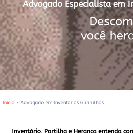
Advogado Especialista em In
Descomp
você her
Início
-
Advogado em Inventários Guarulhos
Inventário, Partilha e Herança entenda co