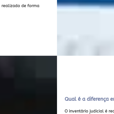
 realizado de forma
Qual é a diferença en
O inventário judicial é r