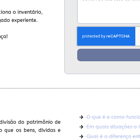
iona o inventário,
gado experiente.
nça!
O que é e como funcio
divisão do patrimônio de
Em quais situações o i
o que os bens, dívidas e
Qual é a diferença entr