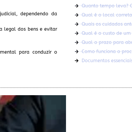
Quanto tempo leva? O 
judicial, dependendo da
Qual é o local correto
Quais os cuidados ant
ia legal dos bens e evitar
Qual é o custo de um 
Qual o prazo para abri
Como funciona o proce
mental para conduzir o
Documentos essenciais