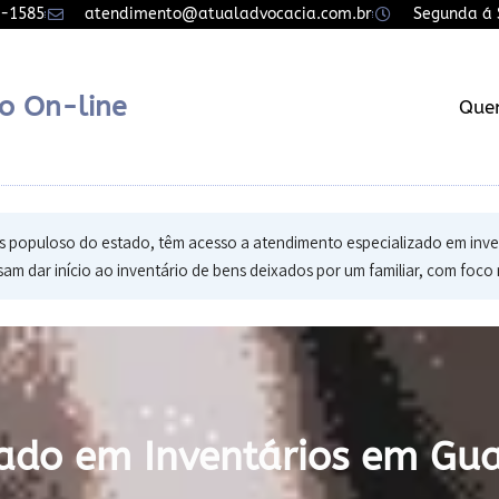
7-1585
atendimento@atualadvocacia.com.br
Segunda á S
o On-line
Que
populoso do estado, têm acesso a atendimento especializado em invent
am dar início ao inventário de bens deixados por um familiar, com foco 
ado em Inventários em Gua