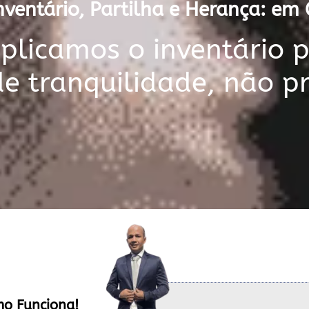
ventário, Partilha e Herança: em
licamos o inventário 
de tranquilidade, não p
mo Funciona!