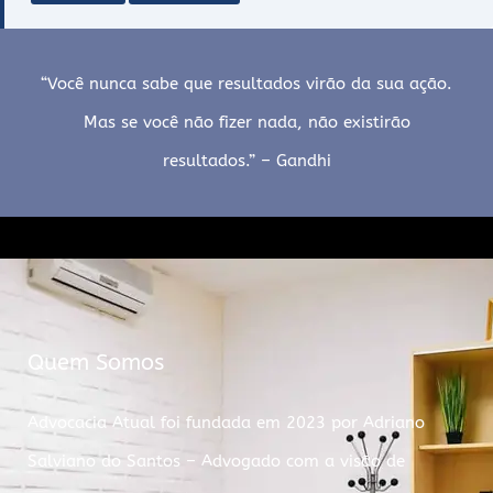
“Você nunca sabe que resultados virão da sua ação.
Mas se você não fizer nada, não existirão
resultados.” – Gandhi
Quem Somos
Advocacia Atual foi fundada em 2023 por Adriano
Salviano do Santos – Advogado com a visão de