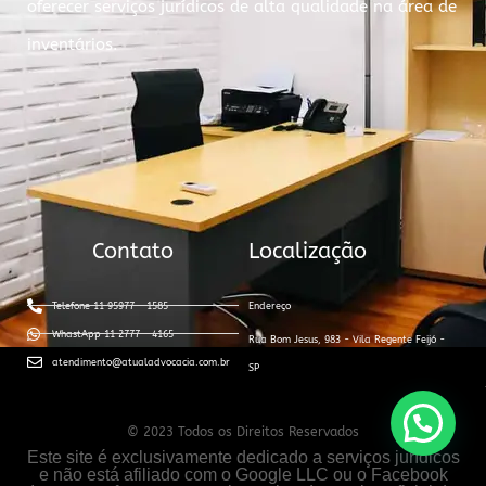
oferecer serviços jurídicos de alta qualidade na área de
inventários.
Contato
Localização
Telefone 11 95977 - 1585
Endereço
WhastApp 11 2777 - 4165
Rua Bom Jesus, 983 - Vila Regente Feijó -
atendimento@atualadvocacia.com.br
SP
© 2023 Todos os Direitos Reservados
Este site é exclusivamente dedicado a serviços jurídicos
e não está afiliado com o Google LLC ou o Facebook