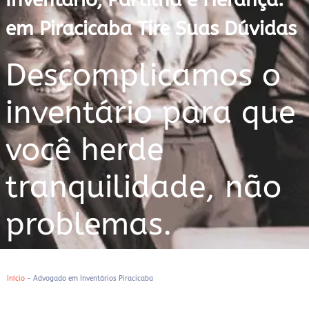
em Piracicaba Tire Suas Dúvidas
Descomplicamos o
inventário para que
você herde
tranquilidade, não
problemas.
Início
-
Advogado em Inventários Piracicaba