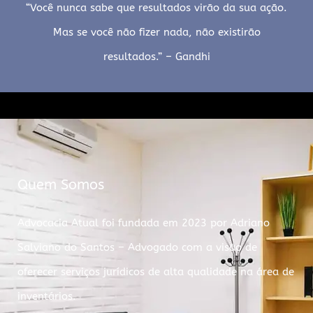
“Você nunca sabe que resultados virão da sua ação.
Mas se você não fizer nada, não existirão
resultados.” – Gandhi
Quem Somos
Advocacia Atual foi fundada em 2023 por Adriano
Salviano do Santos – Advogado com a visão de
oferecer serviços jurídicos de alta qualidade na área de
inventários.