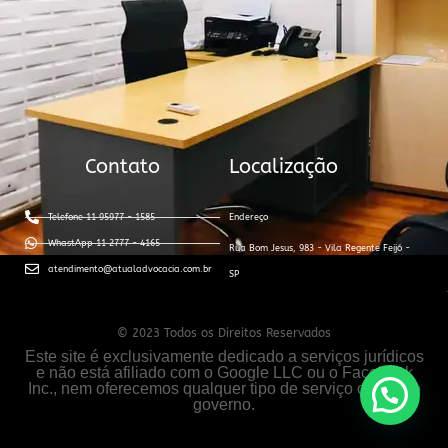
Contato
Localização
Telefone 11 95977 - 1585
Endereço
WhastApp 11 2777 - 4165
Rua Bom Jesus, 983 - Vila Regente Feijó -
atendimento@atualadvocacia.com.br
SP
© 2023 Todos os Direitos Reservados
Este site é exclusivamente dedicado a serviços jurídicos
e não está afiliado com o Google LLC ou o Facebook
Inc., nem oferecemos qualquer tipo de serviço oficial do
governo.