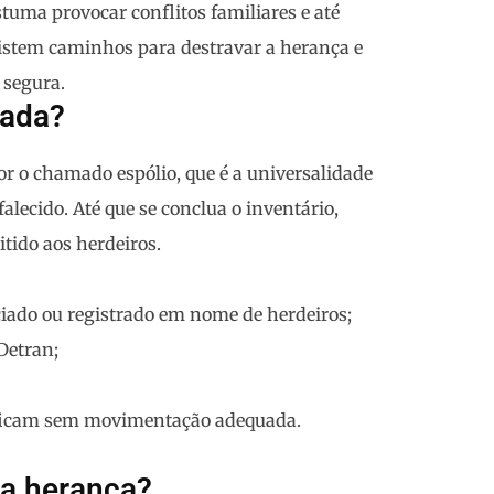
tuma provocar conflitos familiares e até
existem caminhos para
destravar a herança
e
 segura.
vada?
por o chamado
espólio
, que é a universalidade
falecido. Até que se conclua o inventário,
ido aos herdeiros
.
ciado ou registrado em nome de herdeiros;
Detran;
s ficam sem movimentação adequada.
 a herança?