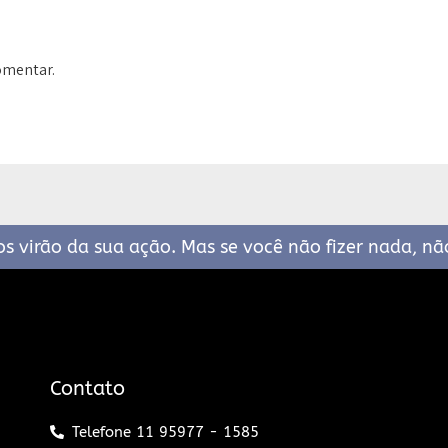
omentar.
 virão da sua ação. Mas se você não fizer nada, não
Contato
Telefone 11 95977 - 1585