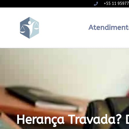
+55 11 9597
Atendiment
Herança Travada? 