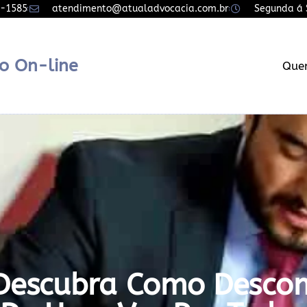
7-1585
atendimento@atualadvocacia.com.br
Segunda á S
o On-line
Que
Descubra Como Descomp