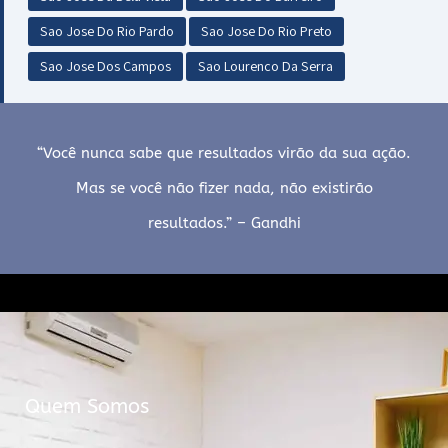
Sao Jose Do Rio Pardo
Sao Jose Do Rio Preto
Sao Jose Dos Campos
Sao Lourenco Da Serra
“Você nunca sabe que resultados virão da sua ação.
Mas se você não fizer nada, não existirão
resultados.” – Gandhi
Quem Somos