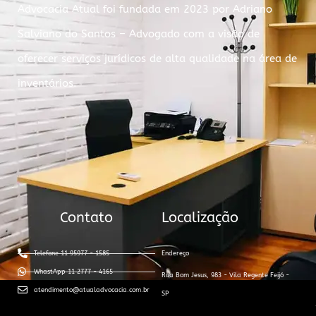
Advocacia Atual foi fundada em 2023 por Adriano
Salviano do Santos – Advogado com a visão de
oferecer serviços jurídicos de alta qualidade na área de
inventários.
Contato
Localização
Telefone 11 95977 - 1585
Endereço
WhastApp 11 2777 - 4165
Rua Bom Jesus, 983 - Vila Regente Feijó -
atendimento@atualadvocacia.com.br
SP