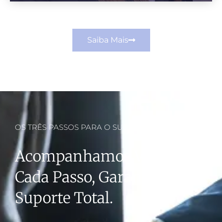
Saiba Mais
OS TRÊS PASSOS PARA O SUCESSO
Acompanhamos Você Em
Cada Passo, Garantindo
Suporte Total.